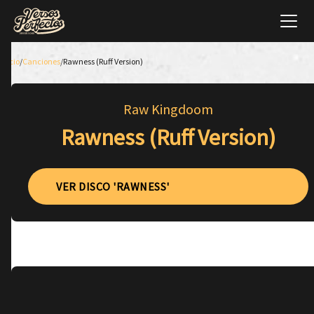
Inicio
/
Canciones
/
Rawness (Ruff Version)
Raw Kingdoom
Rawness (Ruff Version)
VER DISCO 'RAWNESS'