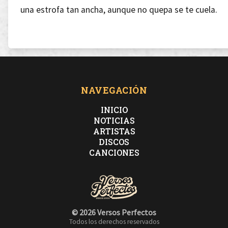
una estrofa tan ancha, aunque no quepa se te cuela.
Perforándote el ego como a la capa de ozono,
Fracturando cervicales y otros daños que ocasiono.
NAVEGACIÓN
INICIO
NOTICIAS
ARTISTAS
Cree en mí, hasta en mi ausencia,
DISCOS
CANCIONES
por cargar mi cruz, por hacer mi penitencia.
Haré que brote el crudo donde excaves.
© 2026 Versos Perfectos
Todos los derechos reservados