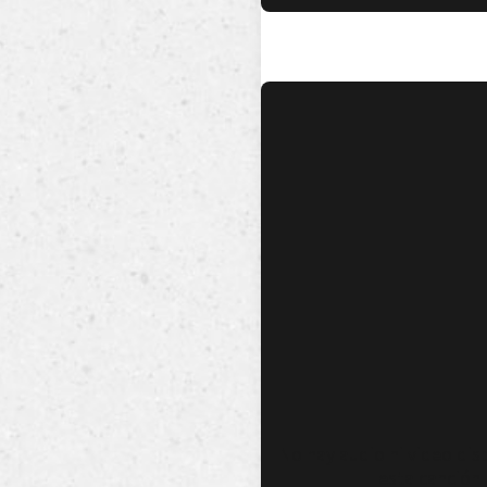
No hay audio ni video dis
esta canción