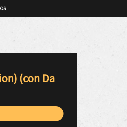
TOS
on) (con Da