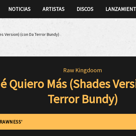
NOTICIAS
ARTISTAS
DISCOS
LANZAMIEN
s Version) (con Da Terror Bundy)
Raw Kingdoom
é Quiero Más (Shades Versi
Terror Bundy)
'RAWNESS'