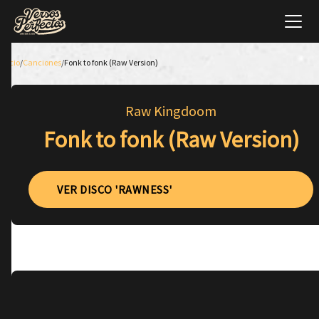
Inicio
/
Canciones
/
Fonk to fonk (Raw Version)
Raw Kingdoom
Fonk to fonk (Raw Version)
VER DISCO 'RAWNESS'