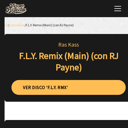
Inicio
/
Canciones
/
F​.​L​.​Y. Remix (Main) (con RJ Payne)
Ras Kass
F​.​L​.​Y. Remix (Main) (con RJ
Payne)
VER DISCO 'F​.​L​.​Y. RMX'