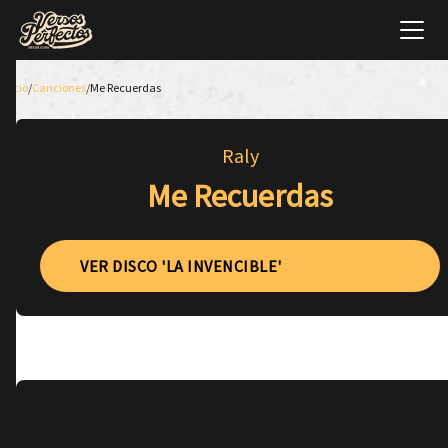
Inicio
/
Canciones
/
Me Recuerdas
Raly
Me Recuerdas
VER DISCO 'LA INVENCIBLE'