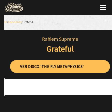
Inicio
/
Canciones
/
Grateful
Rahiem Supreme
Grateful
VER DISCO 'THE FLY METAPHYSICS'