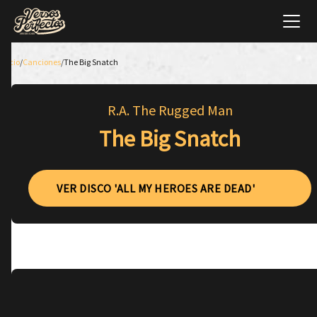
Inicio
/
Canciones
/
The Big Snatch
R.A. The Rugged Man
The Big Snatch
VER DISCO 'ALL MY HEROES ARE DEAD'