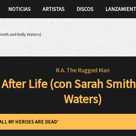
NOTICIAS
ARTISTAS
DISCOS
LANZAMIEN
 Smith and Kelly Waters)
R.A. The Rugged Man
After Life (con Sarah Smith
Waters)
'ALL MY HEROES ARE DEAD'