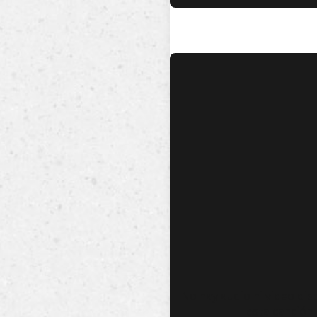
No hay audio ni video dis
esta canción