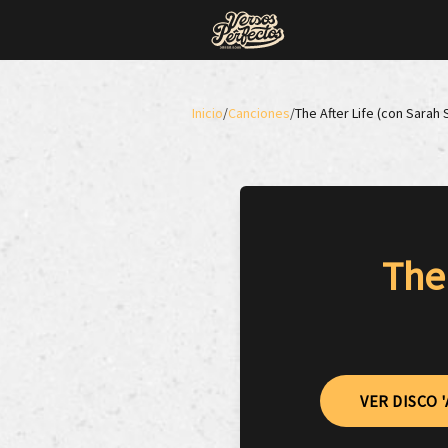
Inicio
/
Canciones
/
The After Life (con Sarah
The 
VER DISCO 