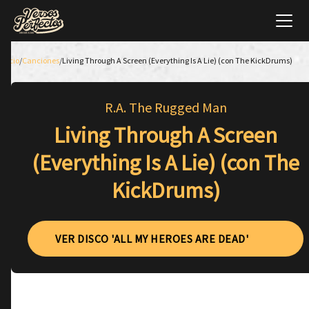
Inicio
/
Canciones
/
Living Through A Screen (Everything Is A Lie) (con The KickDrums)
R.A. The Rugged Man
Living Through A Screen
(Everything Is A Lie) (con The
KickDrums)
VER DISCO 'ALL MY HEROES ARE DEAD'