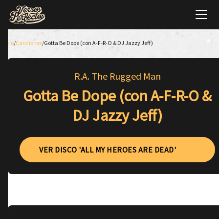
Inicio
/
Canciones
/
Gotta Be Dope (con A-F-R-O & DJ Jazzy Jeff)
R.A. The Rugged Man
Gotta Be Dope (con A-F-R-O &
DJ Jazzy Jeff)
VER DISCO 'ALL MY HEROES ARE DEAD'