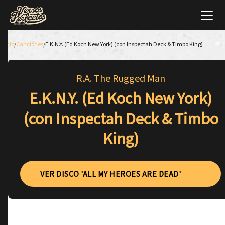
Inicio
/
Canciones
/
E.K.N.Y. (Ed Koch New York) (con Inspectah Deck & Timbo King)
R.A. The Rugged Man
E.K.N.Y. (Ed Koch New York)
(con Inspectah Deck & Timbo
King)
VER DISCO 'ALL MY HEROES ARE DEAD'