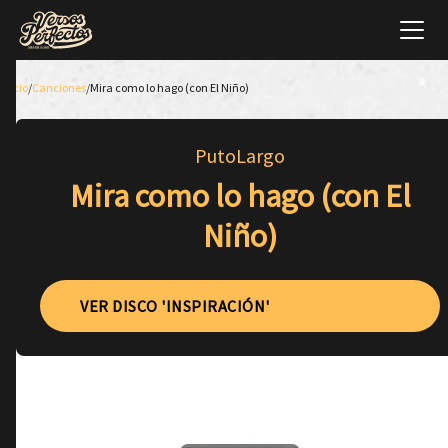
Inicio
/
Canciones
/
Mira como lo hago (con El Niño)
PutoLargo
Mira como lo hago (con El
Niño)
VER DISCO 'INSPIRACIÓN'