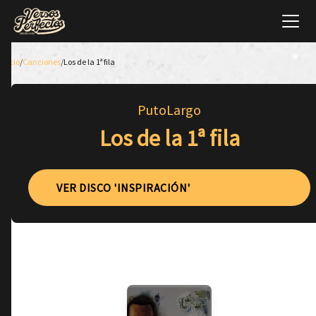
Inicio
/
Canciones
/
Los de la 1ª fila
PutoLargo
Los de la 1ª fila
VER DISCO 'INSPIRACIÓN'