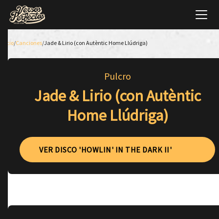
Inicio
/
Canciones
/
Jade & Lirio (con Autèntic Home Llúdriga)
Pulcro
Jade & Lirio (con Autèntic
Home Llúdriga)
VER DISCO 'HOWLIN' IN THE DARK II'