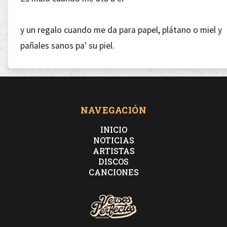
y un regalo cuando me da para papel, plátano o miel y
pañales sanos pa' su piel.
Soy 100% yo, sin fucking money man, bro.
100% nobody cuando no lo tengo.
NAVEGACIÓN
INICIO
NOTICIAS
ARTISTAS
DISCOS
Estimula los puntos de tu psique como un manikin
CANCIONES
hasta tal punto que ha dado pie al neuromarketing.