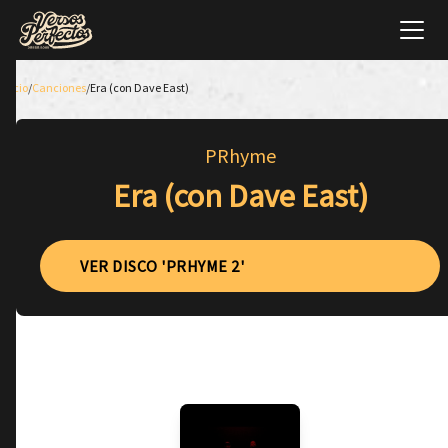
Inicio
/
Canciones
/
Era (con Dave East)
PRhyme
Era (con Dave East)
VER DISCO 'PRHYME 2'