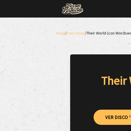
Inicio
/
Canciones
/
Their World (con Wordswor
Their
VER DISCO 