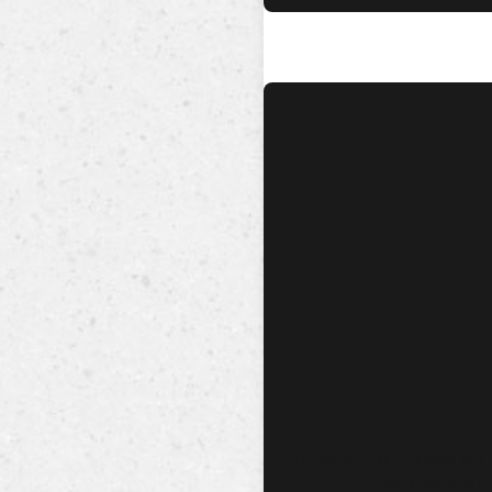
No hay audio ni video dis
esta canción