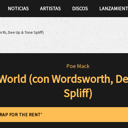
NOTICIAS
ARTISTAS
DISCOS
LANZAMIEN
th, Dee Up & Tone Spliff)
Poe Mack
 World (con Wordsworth, D
Spliff)
'RAP FOR THE RENT'