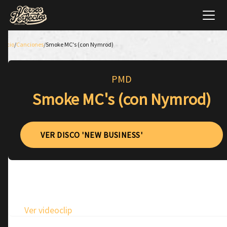
Inicio
/
Canciones
/
Smoke MC's (con Nymrod)
PMD
Smoke MC's (con Nymrod)
VER DISCO 'NEW BUSINESS'
Ver videoclip