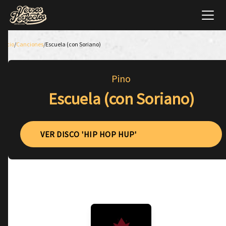
Inicio
/
Canciones
/
Escuela (con Soriano)
Pino
Escuela (con Soriano)
VER DISCO 'HIP HOP HUP'