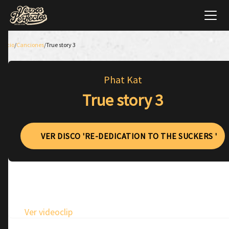
Inicio
/
Canciones
/
True story 3
Phat Kat
True story 3
VER DISCO 'RE-DEDICATION TO THE SUCKERS '
Ver videoclip