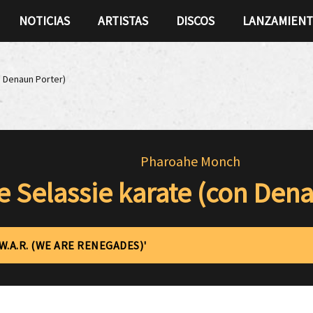
NOTICIAS
ARTISTAS
DISCOS
LANZAMIEN
n Denaun Porter)
Pharoahe Monch
e Selassie karate (con Den
'W.A.R. (WE ARE RENEGADES)'