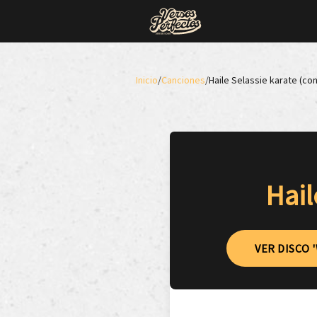
Inicio
/
Canciones
/
Haile Selassie karate (co
Hail
VER DISCO 