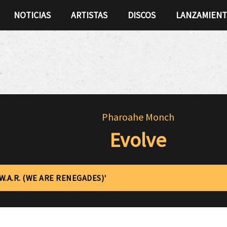
NOTICIAS
ARTISTAS
DISCOS
LANZAMIEN
Pharoahe Monch
Evolve
'W.A.R. (WE ARE RENEGADES)'