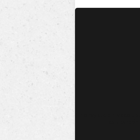
No hay audio ni video dis
esta canción