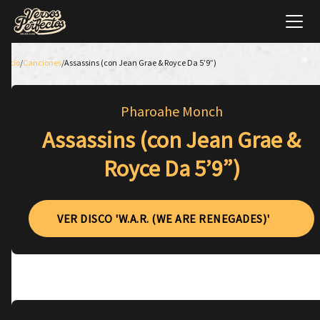
Inicio
/
Canciones
/
Assassins (con Jean Grae & Royce Da 5’9”)
Pharoahe Monch
Assassins (con Jean Grae &
Royce Da 5’9”)
VER DISCO 'W.A.R. (WE ARE RENEGADES)'