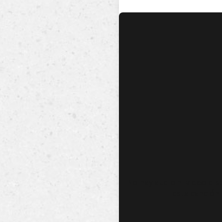
No hay audio ni video dis
esta canción