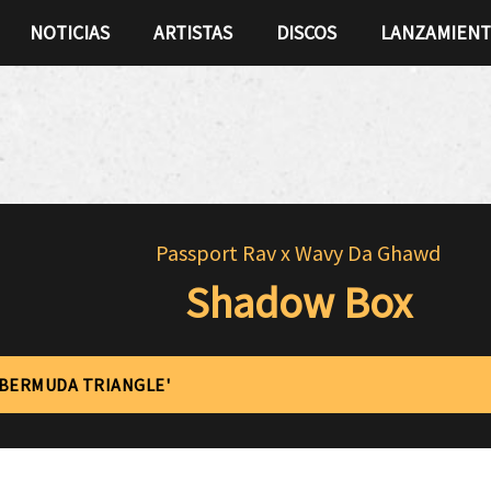
NOTICIAS
ARTISTAS
DISCOS
LANZAMIEN
Passport Rav x Wavy Da Ghawd
Shadow Box
'BERMUDA TRIANGLE'