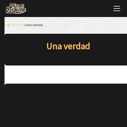
Inicio
/
Canciones
/
Una verdad
Una verdad