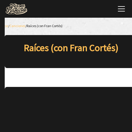
Inicio
/
Canciones
/
Raíces (con Fran Cortés)
Raíces (con Fran Cortés)