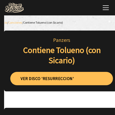
Inicio
/
Canciones
/
Contiene Tolueno (con Sicario)
Panzers
Contiene Tolueno (con
Sicario)
VER DISCO 'RESURRECCION'