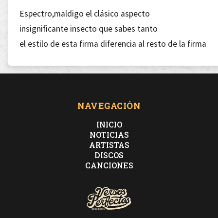
Espectro,maldigo el clásico aspecto
insignificante insecto que sabes tanto
el estilo de esta firma diferencia al resto de la firma
el uso de un buen pulso te confirma
[Sicario]
NAVEGACIÓN
Pierde el brillo oro
INICIO
anochece,debeis iros
NOTICIAS
ARTISTAS
cambiad el camino por el mio y da un giro
DISCOS
algo tengo que deciros
CANCIONES
la vendetta y el orgullo son cosas que admiro
por mi hay gente que se liaria a tiros contigo,¿me ha
entendio?