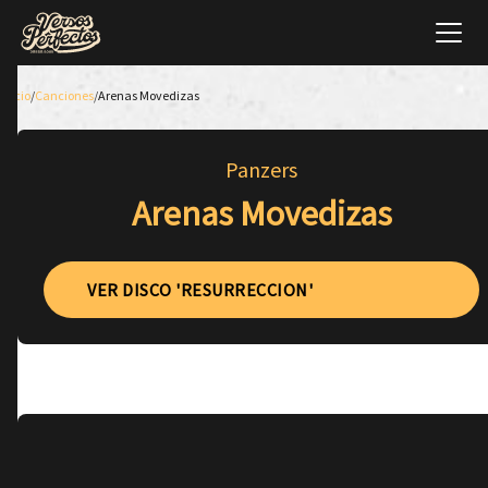
Inicio
/
Canciones
/
Arenas Movedizas
Panzers
Arenas Movedizas
VER DISCO 'RESURRECCION'