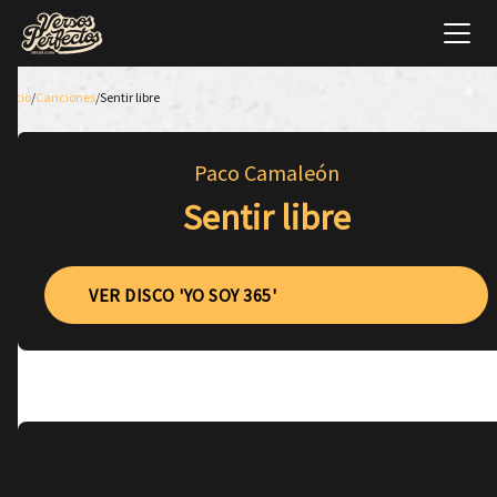
Inicio
/
Canciones
/
Sentir libre
Paco Camaleón
Sentir libre
VER DISCO 'YO SOY 365'