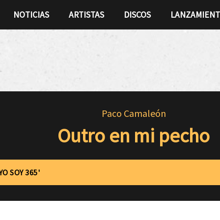
NOTICIAS
ARTISTAS
DISCOS
LANZAMIEN
Paco Camaleón
Outro en mi pecho
YO SOY 365'