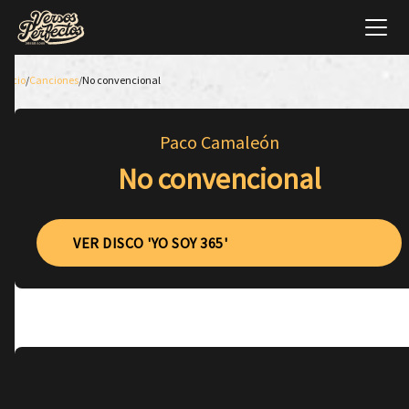
Inicio
/
Canciones
/
No convencional
Paco Camaleón
No convencional
VER DISCO 'YO SOY 365'