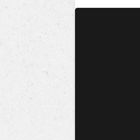
No hay audio ni video dis
esta canción