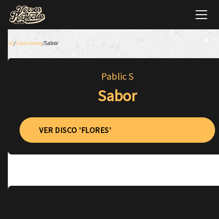
Inicio
/
Canciones
/
Sabor
Pablic S
Sabor
VER DISCO 'FLORES'