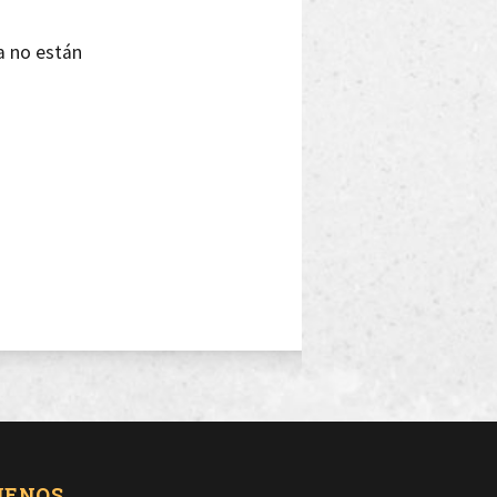
a no están
UENOS