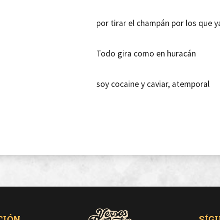
por tirar el champán por los que y
Todo gira como en huracán
soy cocaine y caviar, atemporal
Entre loheads y bad bitches
comparto amor y escucho la bilis
Ya fui Jesús, hoy me siento Dios
CIÓN
SÍG