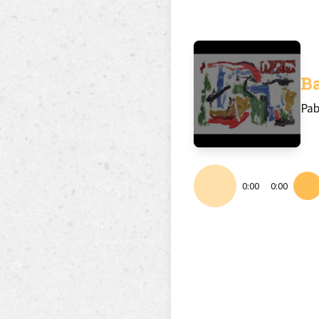
B
Pab
0:00
0:00