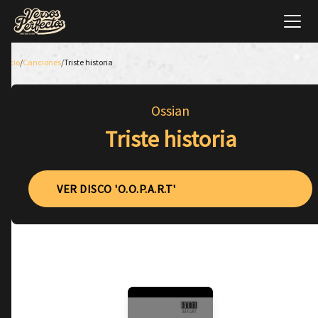
Inicio
/
Canciones
/
Triste historia
Ossian
Triste historia
VER DISCO 'O.O.P.A.R.T'