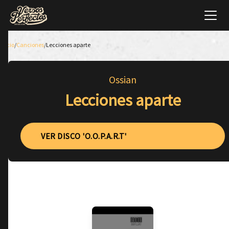
Inicio
/
Canciones
/
Lecciones aparte
Ossian
Lecciones aparte
VER DISCO 'O.O.P.A.R.T'