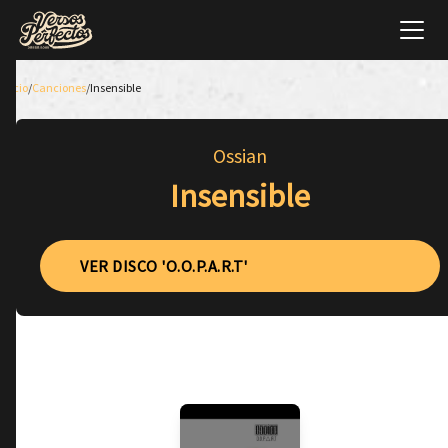
Inicio
/
Canciones
/
Insensible
Ossian
Insensible
VER DISCO 'O.O.P.A.R.T'