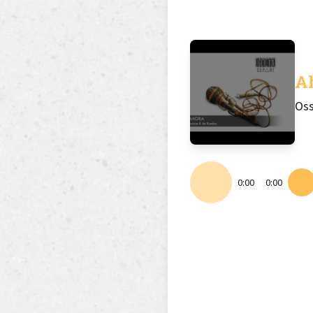
A
Oss
0:00
0:00