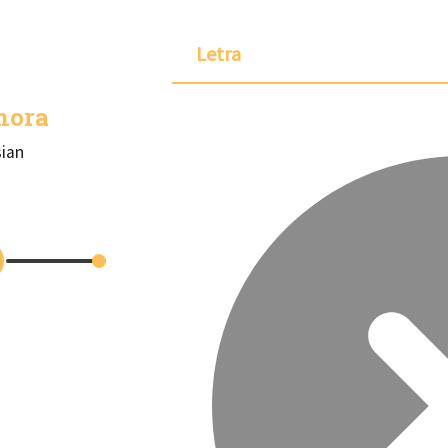
Letra
hora
ian