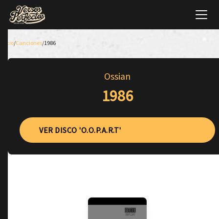
Inicio
/
Canciones
/
1986
Ossian
1986
VER DISCO 'O.O.P.A.R.T'