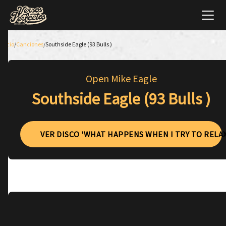
Inicio
/
Canciones
/
Southside Eagle (93 Bulls )
Open Mike Eagle
Southside Eagle (93 Bulls )
VER DISCO 'WHAT HAPPENS WHEN I TRY TO RELAX