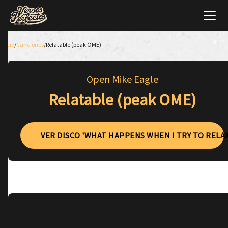
Inicio
/
Canciones
/
Relatable (peak OME)
Open Mike Eagle
Relatable (peak OME)
VER DISCO 'WHAT HAPPENS WHEN I TRY TO RELAX