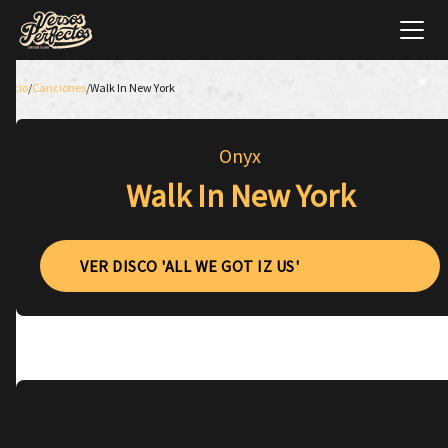
Inicio
/
Canciones
/
Walk In New York
Onyx
Walk In New York
VER DISCO 'ALL WE GOT IZ US'