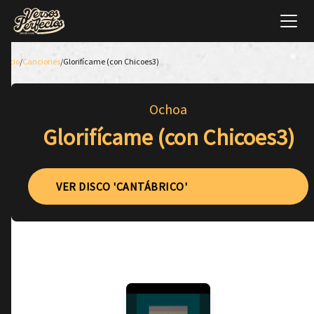
Inicio
/
Canciones
/
Glorifícame (con Chicoes3)
Ochoa
Glorifícame (con Chicoes3)
VER DISCO 'CANTÁBRICO'