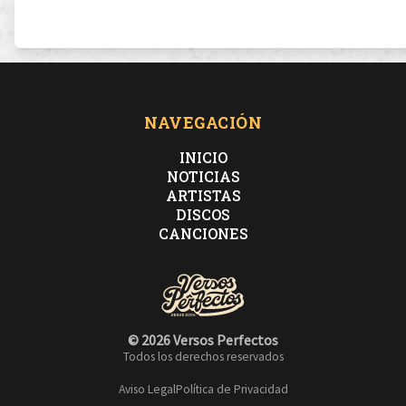
doblo las palmeras, levanto la acera
Se me aparece Dios en esas tetas
NAVEGACIÓN
ya no necesito que me mientas
INICIO
NOTICIAS
ARTISTAS
DISCOS
CANCIONES
Soportando el peso, Death metal
Asnef, to a nombre de la parienta
© 2026 Versos Perfectos
Todos los derechos reservados
New level of confidence como Pantera
Aviso Legal
Política de Privacidad