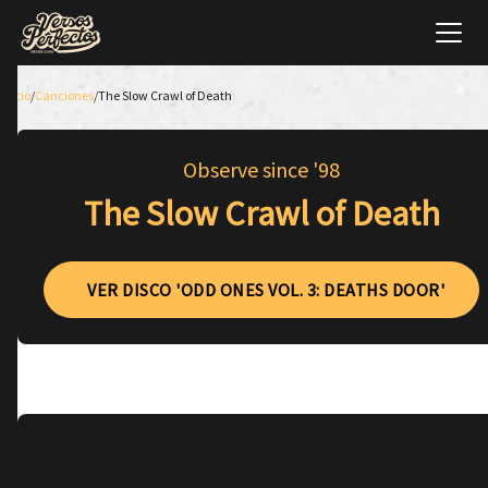
Inicio
/
Canciones
/
The Slow Crawl of Death
Observe since '98
The Slow Crawl of Death
VER DISCO 'ODD ONES VOL. 3: DEATHS DOOR'