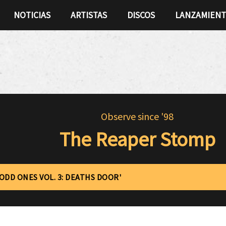
NOTICIAS
ARTISTAS
DISCOS
LANZAMIEN
Observe since '98
The Reaper Stomp
'ODD ONES VOL. 3: DEATHS DOOR'