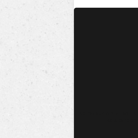
No hay audio ni video dis
esta canción