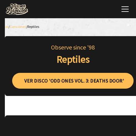
Inicio
/
Canciones
/
Reptiles
Observe since '98
Reptiles
VER DISCO 'ODD ONES VOL. 3: DEATHS DOOR'