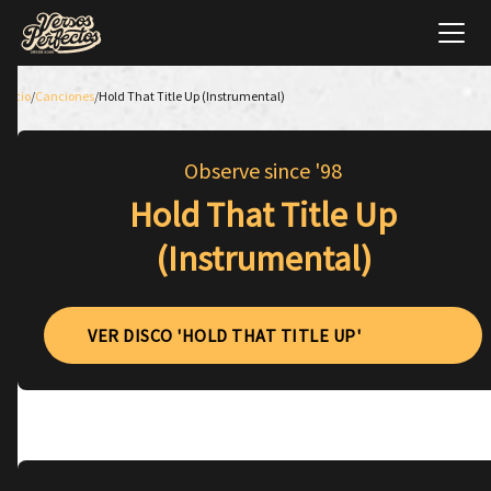
Inicio
/
Canciones
/
Hold That Title Up (Instrumental)
Observe since '98
Hold That Title Up
(Instrumental)
VER DISCO 'HOLD THAT TITLE UP'