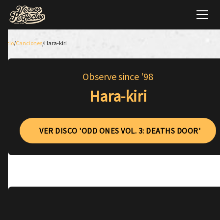
Inicio
/
Canciones
/
Hara-kiri
Observe since '98
Hara-kiri
VER DISCO 'ODD ONES VOL. 3: DEATHS DOOR'