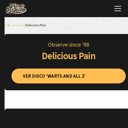
Inicio
/
Canciones
/
Delicious Pain
Observe since '98
Delicious Pain
VER DISCO 'WARTS AND ALL 2'