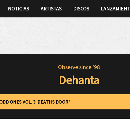
NOTICIAS
ARTISTAS
DISCOS
LANZAMIEN
Observe since '98
Dehanta
'ODD ONES VOL. 3: DEATHS DOOR'