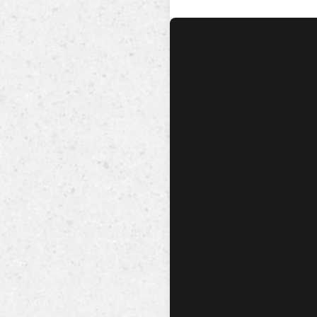
No hay audio ni video dis
esta canción