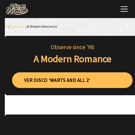
Inicio
/
Canciones
/
A Modern Romance
Observe since '98
A Modern Romance
VER DISCO 'WARTS AND ALL 2'